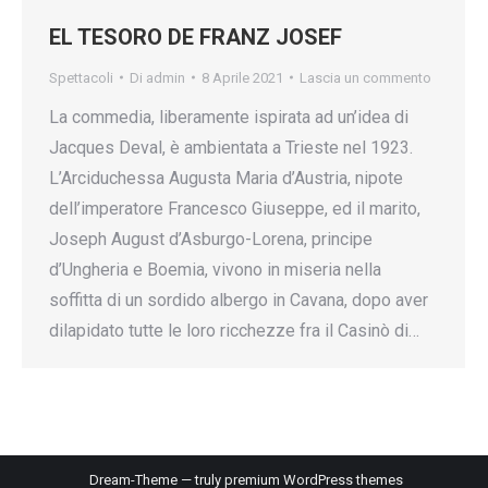
EL TESORO DE FRANZ JOSEF
Spettacoli
Di
admin
8 Aprile 2021
Lascia un commento
La commedia, liberamente ispirata ad un’idea di
Jacques Deval, è ambientata a Trieste nel 1923.
L’Arciduchessa Augusta Maria d’Austria, nipote
dell’imperatore Francesco Giuseppe, ed il marito,
Joseph August d’Asburgo-Lorena, principe
d’Ungheria e Boemia, vivono in miseria nella
soffitta di un sordido albergo in Cavana, dopo aver
dilapidato tutte le loro ricchezze fra il Casinò di…
Dream-Theme — truly
premium WordPress themes