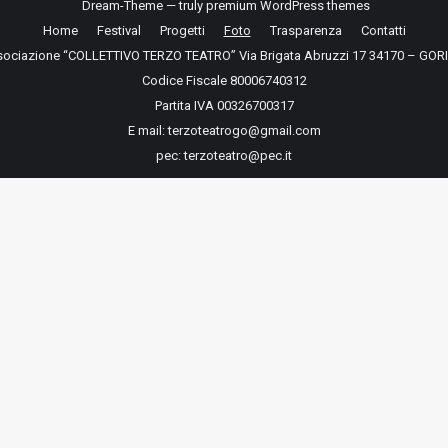
Dream-Theme — truly
premium WordPress themes
Home
Festival
Progetti
Foto
Trasparenza
Contatti
ociazione “COLLETTIVO TERZO TEATRO” Via Brigata Abruzzi 17 34170 – GOR
Codice Fiscale 80006740312
Partita IVA 00326700317
E mail: terzoteatrogo@gmail.com
pec: terzoteatro@pec.it